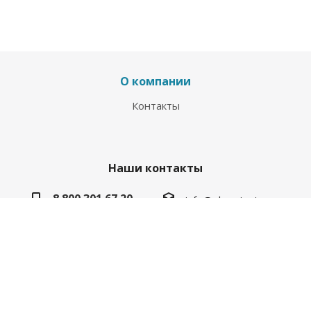
О компании
Контакты
Наши контакты
8 800 301 67 20
info@pknavigator.ru
г. Самара, ул. Юбилейная, д. 1
2026 © производственная компания ООО "ПК